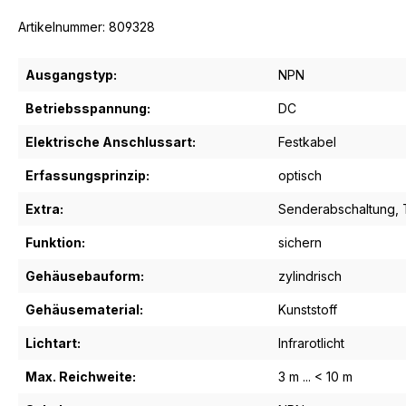
Artikelnummer: 809328
Ausgangstyp:
NPN
Betriebsspannung:
DC
Elektrische Anschlussart:
Festkabel
Erfassungsprinzip:
optisch
Extra:
Senderabschaltung
,
Funktion:
sichern
Gehäusebauform:
zylindrisch
Gehäusematerial:
Kunststoff
Lichtart:
Infrarotlicht
Max. Reichweite:
3 m ... < 10 m