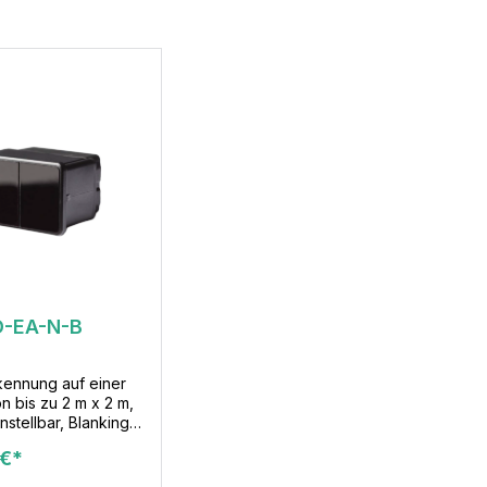
D-EA-N-B
kennung auf einer
n bis zu 2 m x 2 m,
instellbar, Blanking,
ehrsausblendung
 €*