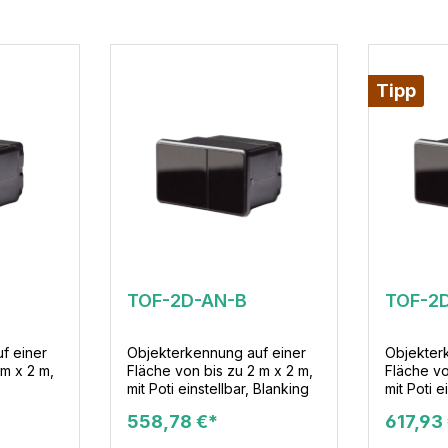
Tipp
TOF-2D-AN-B
TOF-2
f einer
Objekterkennung auf einer
Objekter
 m x 2 m,
Fläche von bis zu 2 m x 2 m,
Fläche vo
mit Poti einstellbar, Blanking
mit Poti e
Querverk
558,78 €*
617,93