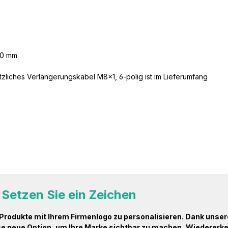
000 mm
tzliches Verlängerungskabel M8x1, 6-polig ist im Lieferumfang
Setzen Sie ein Zeichen
e Produkte mit Ihrem Firmenlogo zu personalisieren. Dank uns
ese neue Option, um Ihre Marke sichtbar zu machen, Wiedererk