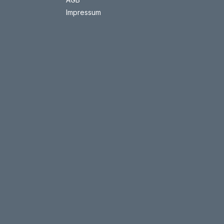
Impressum
v die
ion. Plug
inen 230
len,
e
es PIN-
 Screen
artet
ierung.
lsystem
ft werden
erichtet
werden. Prospekt-Download