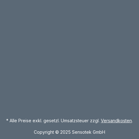
aufgestellt und in Betrieb
genommen. Die integrierte
Sensortechnik erfasst passi
Kundenbewegung in beide
Richtungen mit hoher Präzis
& Play. Sie benötigen nur e
V Anschluss! Einfach aufstel
Strom anschließen, maximal
Kundenzahl nach Eingabe d
Codes über das LCD Touch
eingeben und das System st
von selbst. Schnelle Amortis
Ein digitales Zutrittskontrol
muss nur einmal angeschaf
und kann in kurzer Zeit eing
* Alle Preise exkl. gesetzl. Umsatzsteuer zzgl.
Versandkosten
.
Copyright © 2025 Sensotek GmbH