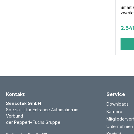
Smart 
zweite
2.54
Kontakt
Service
Sensotek GmbH
Downloads
Spezialist für Entrance Automation im
Karriere
Verbund
Mitgliederve
der Pepperl+Fuchs Gruppe
Unternehmen
Kontakt