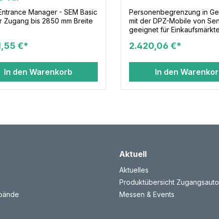
Entrance Manager - SEM Basic
Personenbegrenzung in Ge
r Zugang bis 2850 mm Breite
mit der DPZ-Mobile von Se
geeignet für Einkaufsmärkte
Tankstellen, Einzelhandel mi
1,55 €*
2.420,06 €*
Kundenverkehr, Behörden,
Fitnessstudios uvm. Über e
Touch Screen mit einer
In den Warenkorb
In den Warenko
ausdrucksstarken optische
Signalanzeige werden Kun
die jeweilige Anzahl der P
und über die aktuelle
Zutrittsmöglichkeit informiert.
maximal zulässige Persone
erreicht, erfolgt eine rot/gr
optische Information mit
Visualisierung der Anzahl d
Personen. Optional erfolgt 
Aktuell
akustische Meldung. Die mo
Aktuelles
Sensotek Stele wird ohne
Einschränkung der Kunden 
Produktübersicht Zugangsauto
Einhaltung der Flucht- und
rbände
Messen & Events
Rettungsweg Vorschriften,
Eingangsbereich im Innenb
oderüberdachten Außenber